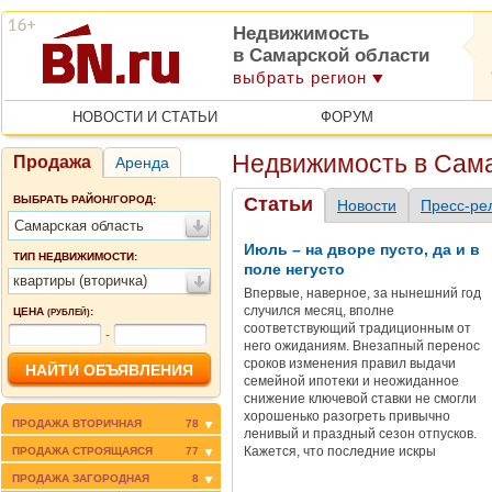
Недвижимость
в Самарской области
выбрать регион
НОВОСТИ И СТАТЬИ
ФОРУМ
Недвижимость в Сама
Продажа
Аренда
ВЫБРАТЬ РАЙОН/ГОРОД:
Статьи
Новости
Пресс-ре
Самарская область
Июль – на дворе пусто, да и в
ТИП НЕДВИЖИМОСТИ:
поле негусто
квартиры (вторичка)
Впервые, наверное, за нынешний год
случился месяц, вполне
ЦЕНА
:
(РУБЛЕЙ)
соответствующий традиционным от
-
него ожиданиям. Внезапный перенос
сроков изменения правил выдачи
семейной ипотеки и неожиданное
снижение ключевой ставки не смогли
хорошенько разогреть привычно
ПРОДАЖА ВТОРИЧНАЯ
78
ленивый и праздный сезон отпусков.
Кажется, что последние искры
ПРОДАЖА СТРОЯЩАЯСЯ
77
повального стремления к покупке
ПРОДАЖА ЗАГОРОДНАЯ
8
недвижимости истощились в июне (хот