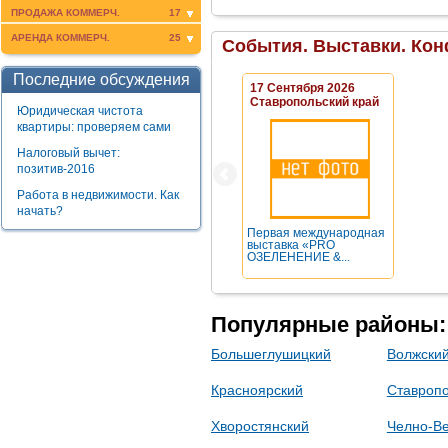
интерес к «бетону» у недовольных
ПРОДАЖА КОММЕРЧ.
17
доходностью вкладчиков постепенно
АРЕНДА КОММЕРЧ.
25
возрождается).
События. Выставки. Кон
Последние обсуждения
17 Сентября 2026
Ставропольский край
Юридическая чистота
квартиры: проверяем сами
Налоговый вычет:
позитив-2016
Работа в недвижимости. Как
начать?
Первая международная
выставка «PRO
ОЗЕЛЕНЕНИЕ &...
Популярные районы:
Большеглушицкий
Волжски
Красноярский
Ставропо
Хворостянский
Челно-В