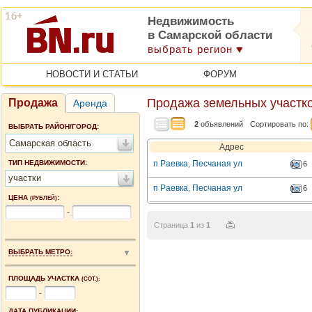
Недвижимость
в Самарской области
выбрать регион
НОВОСТИ И СТАТЬИ
ФОРУМ
Продажа земельных участко
Продажа
Аренда
2
объявлений
Сортировать по:
ВЫБРАТЬ РАЙОН/ГОРОД:
Самарская область
Адрес
ТИП НЕДВИЖИМОСТИ:
п Раевка, Песчаная ул
6
участки
п Раевка, Песчаная ул
6
ЦЕНА
:
(РУБЛЕЙ)
-
Страница
1
из
1
ВЫБРАТЬ МЕТРО:
ПЛОЩАДЬ УЧАСТКА
(СОТ.):
-
ДАТА ПУБЛИКАЦИИ: