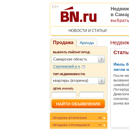
Недвиж
в Сама
выбрать
НОВОСТИ И СТАТЬИ
Недвиж
Продажа
Аренда
Стать
ВЫБРАТЬ РАЙОН/ГОРОД:
Самарская область
Июль б
Сергиевский р-н
легли н
ТИП НЕДВИЖИМОСТИ:
После ию
квартиры (вторичка)
вызванно
семейной
ЦЕНА
:
(РУБЛЕЙ)
Петербур
Девелопе
-
снизилас
рынка во
ПРОДАЖА ВТОРИЧНАЯ
78
ПРОДАЖА СТРОЯЩАЯСЯ
77