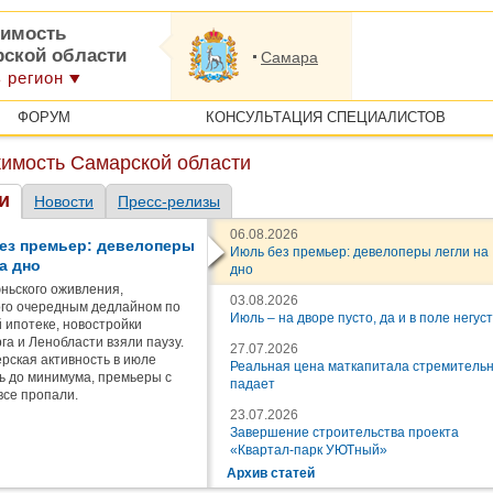
имость
рской области
Самара
 регион
ФОРУМ
КОНСУЛЬТАЦИЯ СПЕЦИАЛИСТОВ
имость Самарской области
и
Новости
Пресс-релизы
06.08.2026
ез премьер: девелоперы
Июль без премьер: девелоперы легли на
а дно
дно
ньского оживления,
03.08.2026
го очередным дедлайном по
Июль – на дворе пусто, да и в поле негус
 ипотеке, новостройки
га и Ленобласти взяли паузу.
27.07.2026
рская активность в июле
Реальная цена маткапитала стремитель
ь до минимума, премьеры с
падает
все пропали.
23.07.2026
Завершение строительства проекта
«Квартал-парк УЮТный»
Архив статей