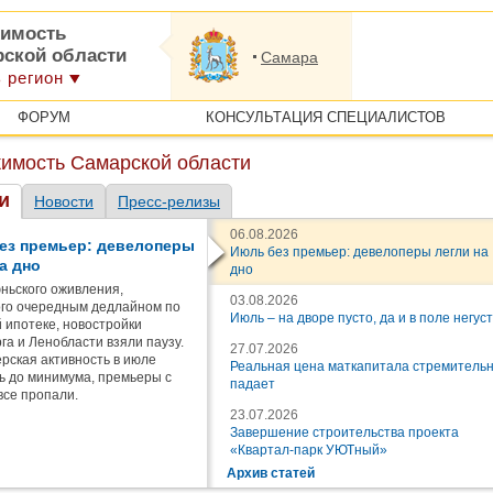
имость
рской области
Самара
 регион
ФОРУМ
КОНСУЛЬТАЦИЯ СПЕЦИАЛИСТОВ
имость Самарской области
и
Новости
Пресс-релизы
06.08.2026
ез премьер: девелоперы
Июль без премьер: девелоперы легли на
а дно
дно
ньского оживления,
03.08.2026
го очередным дедлайном по
Июль – на дворе пусто, да и в поле негус
 ипотеке, новостройки
га и Ленобласти взяли паузу.
27.07.2026
рская активность в июле
Реальная цена маткапитала стремитель
ь до минимума, премьеры с
падает
все пропали.
23.07.2026
Завершение строительства проекта
«Квартал-парк УЮТный»
Архив статей