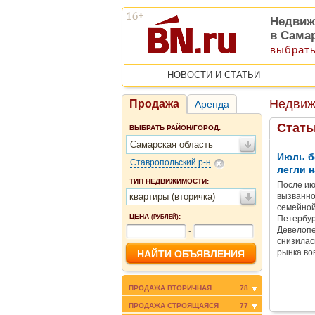
Недвиж
в Сама
выбрать
НОВОСТИ И СТАТЬИ
Недвиж
Продажа
Аренда
Стать
ВЫБРАТЬ РАЙОН/ГОРОД:
Самарская область
Июль б
Ставропольский р-н
легли н
ТИП НЕДВИЖИМОСТИ:
После ию
квартиры (вторичка)
вызванно
семейной
ЦЕНА
:
(РУБЛЕЙ)
Петербур
Девелопе
-
снизилас
рынка во
ПРОДАЖА ВТОРИЧНАЯ
78
ПРОДАЖА СТРОЯЩАЯСЯ
77