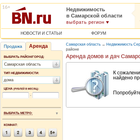
Недвижимость
в Самарской области
выбрать регион
НОВОСТИ И СТАТЬИ
ФОРУМ
Самарская область
→
Недвижимость Сер
Аренда
Продажа
районе
Аренда домов и дач Самарс
ВЫБРАТЬ РАЙОН/ГОРОД:
Самарская область
К сожалени
ТИП НЕДВИЖИМОСТИ:
найдено пр
дома
ЦЕНА
:
(РУБЛЕЙ В МЕСЯЦ)
Попробуйте
-
ВЫБРАТЬ МЕТРО:
КОМНАТ: