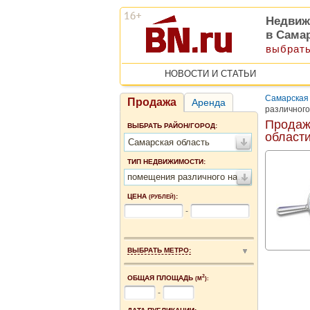
Недвиж
в Сама
выбрать
НОВОСТИ И СТАТЬИ
Самарская
Продажа
Аренда
различного
Продаж
ВЫБРАТЬ РАЙОН/ГОРОД:
област
Самарская область
ТИП НЕДВИЖИМОСТИ:
помещения различного назначения
ЦЕНА
:
(РУБЛЕЙ)
-
ВЫБРАТЬ МЕТРО:
2
ОБЩАЯ ПЛОЩАДЬ
(М
):
-