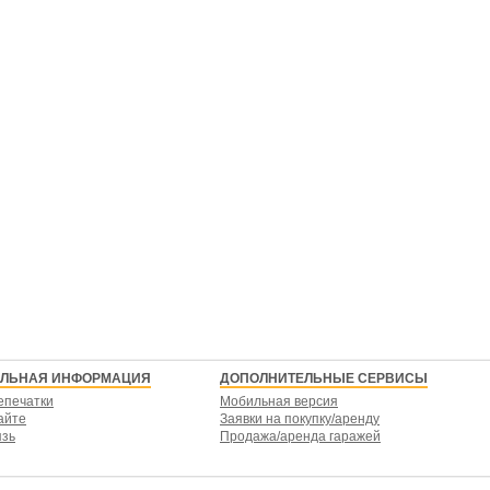
ЕЛЬНАЯ ИНФОРМАЦИЯ
ДОПОЛНИТЕЛЬНЫЕ СЕРВИСЫ
епечатки
Мобильная версия
айте
Заявки на покупку/аренду
язь
Продажа/аренда гаражей