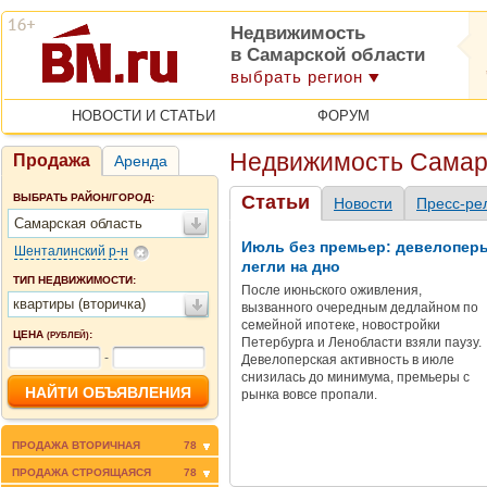
Недвижимость
в Самарской области
выбрать регион
НОВОСТИ И СТАТЬИ
ФОРУМ
Недвижимость Самар
Продажа
Аренда
ВЫБРАТЬ РАЙОН/ГОРОД:
Статьи
Новости
Пресс-ре
Самарская область
Июль без премьер: девелопер
Шенталинский р-н
легли на дно
ТИП НЕДВИЖИМОСТИ:
После июньского оживления,
квартиры (вторичка)
вызванного очередным дедлайном по
семейной ипотеке, новостройки
ЦЕНА
:
(РУБЛЕЙ)
Петербурга и Ленобласти взяли паузу.
-
Девелоперская активность в июле
снизилась до минимума, премьеры с
рынка вовсе пропали.
ПРОДАЖА ВТОРИЧНАЯ
78
ПРОДАЖА СТРОЯЩАЯСЯ
78