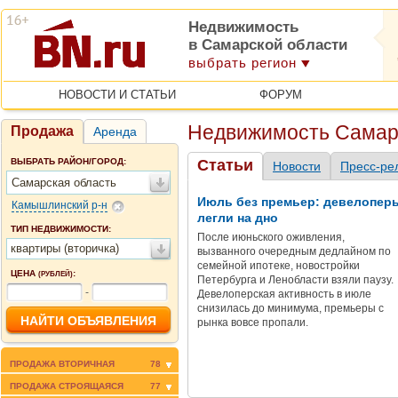
Недвижимость
в Самарской области
выбрать регион
НОВОСТИ И СТАТЬИ
ФОРУМ
Недвижимость Самар
Продажа
Аренда
ВЫБРАТЬ РАЙОН/ГОРОД:
Статьи
Новости
Пресс-ре
Самарская область
Июль без премьер: девелопер
Камышлинский р-н
легли на дно
ТИП НЕДВИЖИМОСТИ:
После июньского оживления,
квартиры (вторичка)
вызванного очередным дедлайном по
семейной ипотеке, новостройки
ЦЕНА
:
(РУБЛЕЙ)
Петербурга и Ленобласти взяли паузу.
-
Девелоперская активность в июле
снизилась до минимума, премьеры с
рынка вовсе пропали.
ПРОДАЖА ВТОРИЧНАЯ
78
ПРОДАЖА СТРОЯЩАЯСЯ
77