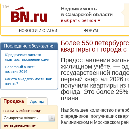
Недвижимость
в Самарской области
выбрать регион
НОВОСТИ И СТАТЬИ
ФОРУМ
Более 550 петербург
Последние обсуждения
квартиры от города с
Юридическая чистота
Предоставление жилья
квартиры: проверяем сами
жилищном учёте, — од
Налоговый вычет:
государственной подде
позитив-2016
первый квартал 2026 г
Работа в недвижимости. Как
начать?
получили квартиры из 
фонда. Это более 25%
плана.
Продажа
Аренда
Наибольшее количество петерб
ВЫБРАТЬ РАЙОН/ГОРОД:
очередников, получивших квар
Самарская область
Калининском и Московском рай
ТИП НЕДВИЖИМОСТИ: