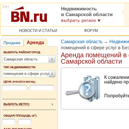
Недвижимость
в Самарской области
выбрать регион
НОВОСТИ И СТАТЬИ
ФОРУМ
Самарская область
→
Недвижим
Аренда
Продажа
помещений в сфере услуг в Бе
ВЫБРАТЬ РАЙОН/ГОРОД:
Аренда помещений в 
Самарская область
Самарской области
ТИП НЕДВИЖИМОСТИ:
помещения в сфере услуг
К сожалени
найдено пр
ЦЕНА
:
(РУБЛЕЙ В МЕСЯЦ)
-
Попробуйте
ВЫБРАТЬ МЕТРО:
2
ОБЩАЯ ПЛОЩАДЬ
(М
):
-