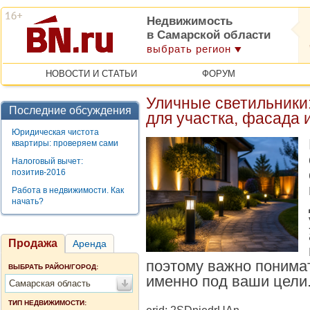
Недвижимость
в Самарской области
выбрать регион
НОВОСТИ И СТАТЬИ
ФОРУМ
Уличные светильники
Последние обсуждения
для участка, фасада 
Юридическая чистота
квартиры: проверяем сами
Налоговый вычет:
позитив-2016
Работа в недвижимости. Как
начать?
Продажа
Аренда
поэтому важно понимат
ВЫБРАТЬ РАЙОН/ГОРОД:
именно под ваши цели
Самарская область
ТИП НЕДВИЖИМОСТИ: