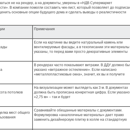
аться не на рендер, а на документы, уверены в «НДВ Супермаркет
ти». В компании помогли составить чек-лист, который позволяет до подписа
ценить основные опции будущего дома и сделать выводы о реалистичности
ции
Примечания
Если на картинке вы видите натуральный камень или
сады
вентилируемые фасады, а в техописании эти материалы
указаны, то перед вами просто декоративные элементы
В рендерах часто показывают витражи. В ДДУ должно бы
на
указано «витражное остекление». Если написано
«металлопластиковые окна», значит, их вы и получите
На визуализации может выглядеть как 3 м. В документах
ота потолков
должна быть прописана конкретная цифра. Если указано
«2,75 м» – так и будет
Сравнивайте обещанные материалы с документами.
елка мест общего
Формулировка «аналогичные материалы» дает право
льзования
заменить дизайнерскую плитку в холле на стандартную