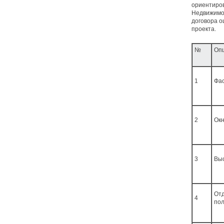
ориентиров
Недвижимос
договора о
проекта.
№
Оп
1
Фа
2
Ок
3
Выс
Отд
4
по