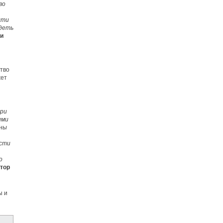
во
сти
идеть
ти
ство
жет
При
ими
бны
ости
о
ктор
ы и