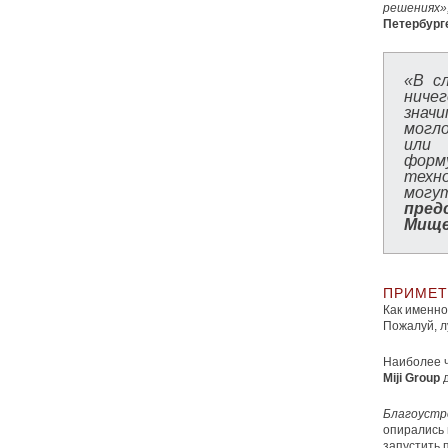
решениях»
Петербург
«В с
ниче
знач
могло
или 
форм
техн
могу
пред
Мище
ПРИМЕТ
Как именно
Пожалуй, л
Наиболее ч
Miji Group
Благоустр
опирались 
запустить 