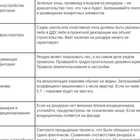
Зеленые зоны, променад и водоем на рендерах – не
гоустройство
доказательство того, что так и будет. Запрашивайте генп
рритории
и размещение конкретных элементов
Садик, школа или спортивная зона должны быть указаны
либо в ДДУ, либо в проектной декларации как объект
фраструктура
строительства. Факт наличия на рендере ничего не
гарантирует
Рендер может показывать лес, а на самом деле рядом
ружающая
промзона. Проверяйте градостроительную документаци
рритория
Правила землепользования и застройки
На визуализации парковки обычно не видны. Запрашива
ковка
коэффициент машиномест к числу квартир. Если он ниже
0,7 – парковки будет не хватать
Если на рендерах нет внешних блоков кондиционеров,
женерия и
уточняйте, предусмотрены ли технические ниши. Если не
ндиционирование
кондиционеры появятся на фасаде
Смотрите предыдущие проекты: что было обещано и что
сдано фактически. Сравнение соответствия рендера и