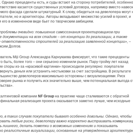
т. Однако прецеденты есть, и суды встают на сторону потребителей, особенн
тветствие касается существенных условий договора, например вместо навес
мого фасада сделали штукатурный. К слову, обидеться на девелопера могут 
упатели, но и архитекторы. Авторы вкладывают множество усилий в проект, и
 его в измененном виде бьет по творческим амбициям.
проблемы очевидно: повышение самосознания проектировщиков при
 документации на всех стадиях – от концепции до реализации, а также
е ответственности строителей за реализацию заявленной концепции»,
–
ксим Долгов.
ватель Miji Group Александра Карнукаева фиксирует, что такие прецеденты
о быть, более того – они серьезно изменили рынок. Пару-тройку лет назад
е споры из-за «красивой картинки» происходили регулярно: покупатели
вернуть деньги или устранить нестыковки за счет застройщика. В результате
льшинство девелоперов максимально осторожны с визуализациями. Риск
оверие рынка и получить иск значительно выше, чем потенциальная выгода о
ьства».
нсалтинговой компании
NF Group
на практике чаще сталкиваются с обратной
 финальная реализация проекта оказывается заметно лучше, чем исходные
о, в таких случаях покупатели бывают особенно довольны. Однако, чтобы
овать любые риски, девелоперу важно корректно выстраивать коммуникац
ь лишнего, делать пометки о возможных изменениях и показывать
но реалистичные визуализации, основанные на утвержденных архитектур