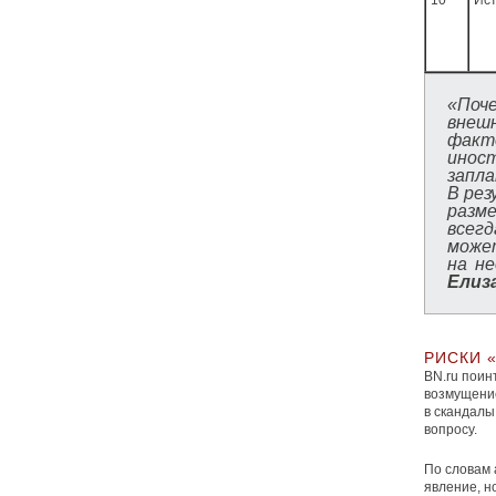
10
Ис
«Поч
внеш
факто
инос
запл
В ре
разм
всег
може
на н
Елиз
РИСКИ 
BN.ru поин
возмущение
в скандалы
вопросу.
По словам
явление, н