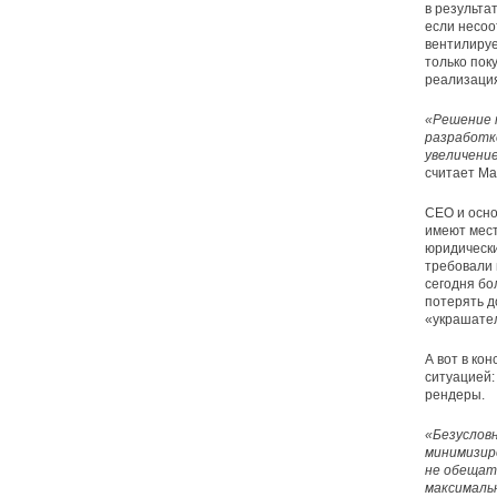
в результа
если несоо
вентилируе
только пок
реализация
«Решение 
разработке
увеличени
считает Ма
CEO и осно
имеют мест
юридически
требовали 
сегодня бо
потерять д
«украшател
А вот в ко
ситуацией:
рендеры.
«Безусловн
минимизир
не обещат
максималь