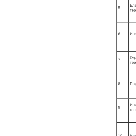
Бла
5
те
6
Ин
Ок
7
те
8
Пар
Ин
9
ко