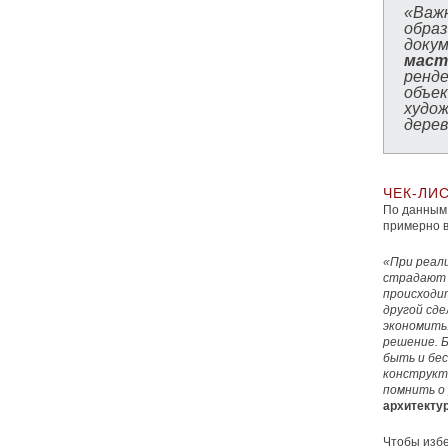
«
Важн
обра
доку
мас
ренде
объе
худо
дерев
ЧЕК-ЛИ
По данным 
примерно в
«При реал
страдают 
происходи
другой сд
экономить
решение. 
быть и бе
конструкт
помнить о
архитекту
Чтобы избе