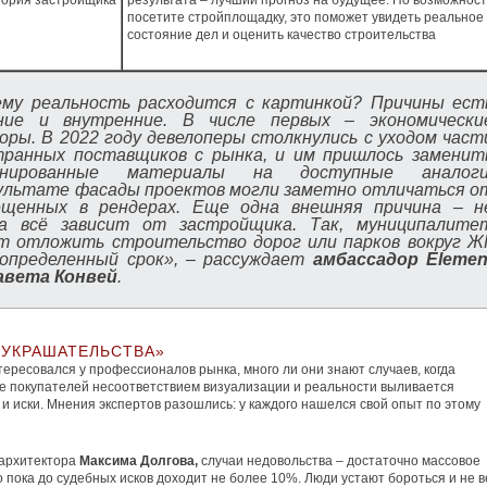
тория застройщика
результата – лучший прогноз на будущее. По возможнос
посетите стройплощадку, это поможет увидеть реальное
состояние дел и оценить качество строительства
ему реальность расходится с картинкой? Причины ест
ние и внутренние. В числе первых – экономически
ры. В 2022 году девелоперы столкнулись с уходом част
транных поставщиков с рынка, и им пришлось заменит
анированные материалы на доступные аналоги
зультате фасады проектов могли заметно отличаться о
ещенных в рендерах. Еще одна внешняя причина – н
да всё зависит от застройщика. Так, муниципалите
т отложить строительство дорог или парков вокруг Ж
еопределенный срок»,
–
рассуждает
амбассадор Elemen
авета Конвей
.
«УКРАШАТЕЛЬСТВА»
тересовался у профессионалов рынка, много ли они знают случаев, когда
 покупателей несоответствием визуализации и реальности выливается
 и иски. Мнения экспертов разошлись: у каждого нашелся свой опыт по этому
 архитектора
Максима Долгова,
случаи недовольства – достаточно массовое
о пока до судебных исков доходит не более 10%. Люди устают бороться и не 