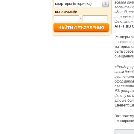
всегда гол
квартиры (вторичка)
воспитанн
зданий, л
ЦЕНА
:
(РУБЛЕЙ)
и привлек
-
факты»,
–
АН «НДВ С
Рендеры ак
освещение 
материалов
быть совсе
обещанного
«Рендер п
этом диза
растениям
сформиров
озеленени
ЖК (напри
факту не 
это не бол
Element Ел
Вот почему
планирово