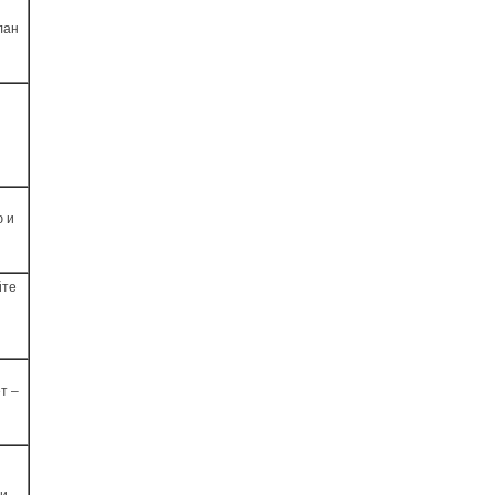
лан
ю и
йте
т –