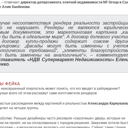
,
– отмечает
директор департамента элитной недвижимости NF Group в Сан
е Алия Ханбекова
.
лучае несоответствия рендера реальности застройщи
го не нарушает. Рендеры не являются юридическ
имым документом, это маркетинговая картинка „ка
 бы быть в идеальном мире“. А договор долевого участи
договор купли-продажи содержит совсем други
улировки:
„
фасады могут быть изменены с учето
ологических требований
“
,
„
элементы благоустройств
т быть заменены на аналогичные
“
», – комментируе
ставитель «НДВ Супермаркет Недвижимости» Елен
нко
.
Ы ФЕЙКА
 неискушенный покупатель может понять, что его вводят в заблуждение?
учше всего об этом расскажут сами изготовители рендеров.
астые расхождения между картинкой и реальностью
Александра Карнукаева
делит на четыре группы.
ойство.
Раньше дизайнеры часто рисовали «сказочные» дворы, которые не
ни на проект, ни на согласованные с городом решения. Заказчики хотели быс
продажи – и визуализации делались «по вдохновению». Сейчас такие случаи