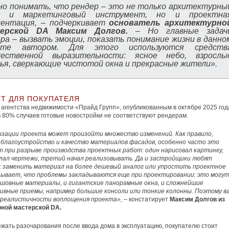
о понимать, что рендер – это не только архитектурны
з и маркетинговый инструмент, но и проектна
ментация, – подчеркивает
основатель архитектурно
терской DA Максим Долгов.
– Но главные задач
ра – вызвать эмоции, показать понимание жизни в данно
кте автором. Для этого используются средств
жественной выразительности: ясное небо, взрослы
ья, сверкающие чистотой окна и прекрасные жители».
СТ ДЛЯ ПОКУПАТЕЛЯ
агентства недвижимости «Прайд Групп», опубликованным в октябре 2025 год
 80% случаев готовые новостройки не соответствуют рендерам.
изации проекта может произойти множество изменений. Как правило,
благоустройство и качество материалов фасадов, особенно часто это
т при разрыве производства проектных работ: один нарисовал картинку,
елал чертежи, третий начал реализовывать. Да и застройщики любят
: заменить материал на более дешевый аналог или упростить проектное
Бывает, что проблемы закладываются еще при проектировании: это могу
сшовные материалы, и гигантские панорамные окна, и сложнейшие
ивные приемы, например большие консоли или тонкие колонны. Поэтому в
 реалистичности воплощения проекта»,
– констатирует
Максим Долгов из
рной мастерской DA.
жать разочарования после ввода дома в эксплуатацию, покупателю стоит