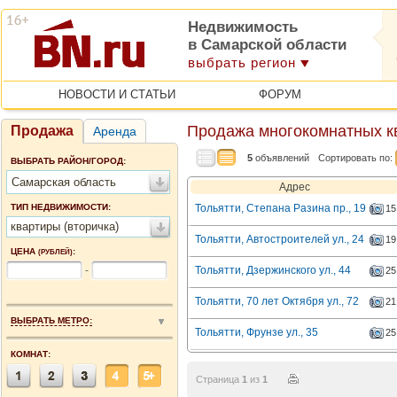
Недвижимость
в Самарской области
выбрать регион
НОВОСТИ И СТАТЬИ
ФОРУМ
Продажа многокомнатных к
Продажа
Аренда
5
объявлений
Сортировать по:
ВЫБРАТЬ РАЙОН/ГОРОД:
Самарская область
Адрес
ТИП НЕДВИЖИМОСТИ:
Тольятти, Степана Разина пр., 19
15
квартиры (вторичка)
Тольятти, Автостроителей ул., 24
19
ЦЕНА
:
(РУБЛЕЙ)
-
Тольятти, Дзержинского ул., 44
25
Тольятти, 70 лет Октября ул., 72
21
ВЫБРАТЬ МЕТРО:
Тольятти, Фрунзе ул., 35
25
КОМНАТ:
Страница
1
из
1