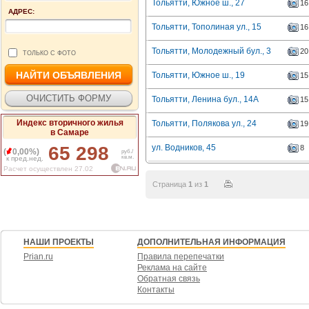
Тольятти, Южное ш., 27
16
АДРЕС:
Тольятти, Тополиная ул., 15
16
Тольятти, Молодежный бул., 3
20
ТОЛЬКО С ФОТО
Тольятти, Южное ш., 19
15
Тольятти, Ленина бул., 14А
15
Индекс вторичного жилья
Тольятти, Полякова ул., 24
19
в Самаре
65 298
ул. Водников, 45
8
(
0,00%)
руб./
кв.м.
к пред.нед.
Расчет осуществлен 27.02
Страница
1
из
1
НАШИ ПРОЕКТЫ
ДОПОЛНИТЕЛЬНАЯ ИНФОРМАЦИЯ
Prian.ru
Правила перепечатки
Реклама на сайте
Обратная связь
Контакты