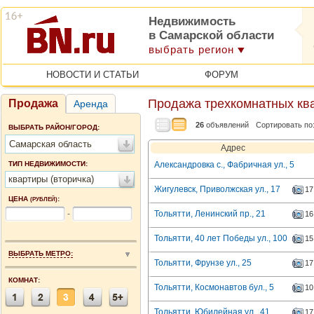
Недвижимость
в Самарской области
выбрать регион
НОВОСТИ И СТАТЬИ
ФОРУМ
Продажа трехкомнатных ква
Продажа
Аренда
26
объявлений
Сортировать по
ВЫБРАТЬ РАЙОН/ГОРОД:
Самарская область
Адрес
ТИП НЕДВИЖИМОСТИ:
Александровка с., Фабричная ул., 5
квартиры (вторичка)
Жигулевск, Приволжская ул., 17
17
ЦЕНА
:
(РУБЛЕЙ)
-
Тольятти, Ленинский пр., 21
16
Тольятти, 40 лет Победы ул., 100
15
ВЫБРАТЬ МЕТРО:
Тольятти, Фрунзе ул., 25
17
КОМНАТ:
Тольятти, Космонавтов бул., 5
10
Тольятти, Юбилейная ул., 41
17