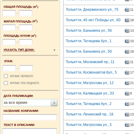
2
ОБЩАЯ ПЛОЩАДЬ
(М
):
Тольятти, Дзержинского ул., 75
11
-
Тольятти, 40 лет Победы ул., 60
18
2
ЖИЛАЯ ПЛОЩАДЬ
(М
):
-
Тольятти, Баныкина ул., 56
13
2
ПЛОЩАДЬ КУХНИ
(М
):
Тольятти, Татищева бул., 1
10
-
УКАЗАТЬ ТИП ДОМА:
Тольятти, Баныкина ул., 50
18
ЭТАЖ:
Тольятти, Московский пр., 11
11
-
Тольятти, Космонавтов бул., 5
17
КРОМЕ ПЕРВОГО
Тольятти, Матросова ул., 12
21
КРОМЕ ПОСЛЕДНЕГО
Тольятти, Калмыцкая ул., 33
8
ДАТА ПУБЛИКАЦИИ:
за все время
Тольятти, Татищева бул., 2
13
НАЗВАНИЕ КОМПАНИИ:
Тольятти, Ленинский пр., 18
13
Тольятти, Матросова ул., 3
15
ТЕКСТ В ОПИСАНИИ: