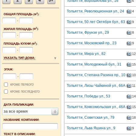
Тольятти, Ворошилова ул., 16
6
Тольятти, Революционная ул., 24
4
2
ОБЩАЯ ПЛОЩАДЬ
(М
):
-
Тольятти, 50 лет Октября бул., 63
9
2
ЖИЛАЯ ПЛОЩАДЬ
(М
):
Тольятти, Фрунзе ул., 29
8
-
Тольятти, Московский пр., 23
9
2
ПЛОЩАДЬ КУХНИ
(М
):
-
Тольятти, Мира ул., 82
12
УКАЗАТЬ ТИП ДОМА:
Тольятти, Молодежный бул., 31
15
ЭТАЖ:
Тольятти, Степана Разина пр., 10
10
-
КРОМЕ ПЕРВОГО
Тольятти, Лизы Чайкиной ул., 66А
11
КРОМЕ ПОСЛЕДНЕГО
Тольятти, Победы ул., 53
14
ДАТА ПУБЛИКАЦИИ:
Тольятти, Комсомольская ул., 46А
15
за все время
Тольятти, Советская ул., 79
18
НАЗВАНИЕ КОМПАНИИ:
Тольятти, Льва Яшина ул., 9
9
ТЕКСТ В ОПИСАНИИ: