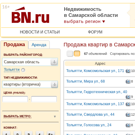
Недвижимость
в Самарской области
выбрать регион
НОВОСТИ И СТАТЬИ
ФОРУМ
Продажа квартир в Самарск
Продажа
Аренда
67
объявлений
Сортировать по
ВЫБРАТЬ РАЙОН/ГОРОД:
Самарская область
Адрес
Тольятти
Тольятти, Комсомольская ул., 171
10
ТИП НЕДВИЖИМОСТИ:
Тольятти, Мира ул., 68
8
квартиры (вторичка)
Тольятти, Гидротехническая ул., 40
ЦЕНА
:
(РУБЛЕЙ)
9
-
Тольятти, Комсомольская ул., 137
10
Тольятти, Свердлова ул., 44
12
ВЫБРАТЬ МЕТРО:
Тольятти, Голосова ул., 24
8
КОМНАТ: