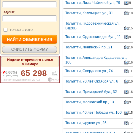
Тольятти, Лизы Чайкиной ул., 79
9
АДРЕС:
Тольятти, Калмыцкая ул., 31
10
Тольятти, Гидротехническая ул.,
ВД28Б
15
ТОЛЬКО С ФОТО
Тольятти, Орджоникидзе бул., 11
9
Тольятти, Ленинский пр., 21
16
Тольятти, Александра Кудашева ул.,
Индекс вторичного жилья
108
16
в Самаре
65 298
Тольятти, Свердлова ул., 74
11
(
0,00%)
руб./
кв.м.
к пред.нед.
Расчет осуществлен 27.02
Тольятти, 70 лет Октября ул., 6
10
Тольятти, Приморский бул., 32
16
Тольятти, Московский пр., 13
9
Тольятти, 40 лет Победы ул., 100
15
Тольятти, Фрунзе ул., 25
17