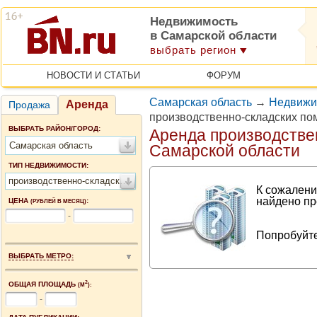
Недвижимость
в Самарской области
выбрать регион
НОВОСТИ И СТАТЬИ
ФОРУМ
Самарская область
→
Недвижи
Аренда
Продажа
производственно-складских по
ВЫБРАТЬ РАЙОН/ГОРОД:
Аренда производстве
Самарская область
Самарской области
ТИП НЕДВИЖИМОСТИ:
производственно-складские помещения
К сожалени
найдено пр
ЦЕНА
:
(РУБЛЕЙ В МЕСЯЦ)
-
Попробуйте
ВЫБРАТЬ МЕТРО:
2
ОБЩАЯ ПЛОЩАДЬ
(М
):
-