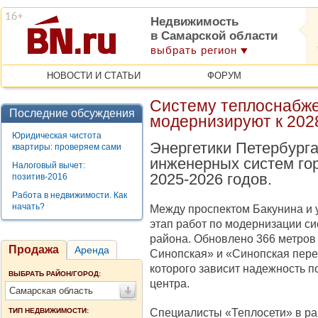
Недвижимость
в Самарской области
выбрать регион
НОВОСТИ И СТАТЬИ
ФОРУМ
Систему теплоснабже
Последние обсуждения
модернизируют к 202
Юридическая чистота
Энергетики Петербург
квартиры: проверяем сами
инженерных систем гор
Налоговый вычет:
2025-2026 годов.
позитив-2016
Работа в недвижимости. Как
начать?
Между проспектом Бакунина и
этап работ по модернизации с
района. Обновлено 366 метров 
Продажа
Аренда
Синопская» и «Синопская перем
которого зависит надежность п
ВЫБРАТЬ РАЙОН/ГОРОД:
центра.
Самарская область
Специалисты «Теплосети» в ра
ТИП НЕДВИЖИМОСТИ: