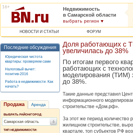
Недвижимость
в Самарской области
выбрать регион
НОВОСТИ И СТАТЬИ
ФОРУМ
Доля работающих с 
Последние обсуждения
увеличилась до 38%
Юридическая чистота
По итогам первого ква
квартиры: проверяем сами
работающих с техноло
Налоговый вычет:
моделирования (ТИМ) 
позитив-2016
до 38%.
Работа в недвижимости. Как
начать?
Такие данные представил Цент
информационного моделирова
Продажа
Аренда
строительстве «Дом.рф».
ВЫБРАТЬ РАЙОН/ГОРОД:
За этот же период количество 
Самарская область
жилищном строительстве, вырос
ТИП НЕДВИЖИМОСТИ:
квартале, топ субъектов РФ во