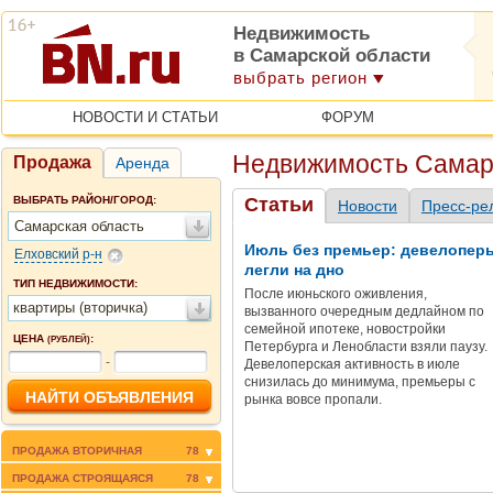
Недвижимость
в Самарской области
выбрать регион
НОВОСТИ И СТАТЬИ
ФОРУМ
Недвижимость Самар
Продажа
Аренда
ВЫБРАТЬ РАЙОН/ГОРОД:
Статьи
Новости
Пресс-ре
Самарская область
Июль без премьер: девелопер
Елховский р-н
легли на дно
ТИП НЕДВИЖИМОСТИ:
После июньского оживления,
квартиры (вторичка)
вызванного очередным дедлайном по
семейной ипотеке, новостройки
ЦЕНА
:
(РУБЛЕЙ)
Петербурга и Ленобласти взяли паузу.
-
Девелоперская активность в июле
снизилась до минимума, премьеры с
рынка вовсе пропали.
ПРОДАЖА ВТОРИЧНАЯ
78
ПРОДАЖА СТРОЯЩАЯСЯ
78