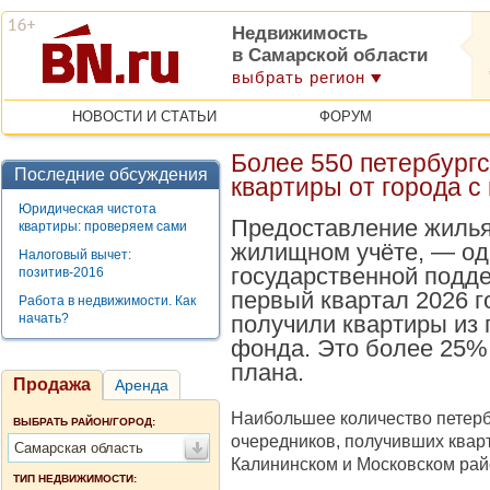
Недвижимость
в Самарской области
выбрать регион
НОВОСТИ И СТАТЬИ
ФОРУМ
Более 550 петербург
Последние обсуждения
квартиры от города с
Юридическая чистота
Предоставление жилья
квартиры: проверяем сами
жилищном учёте, — од
Налоговый вычет:
государственной подде
позитив-2016
первый квартал 2026 г
Работа в недвижимости. Как
начать?
получили квартиры из 
фонда. Это более 25%
плана.
Продажа
Аренда
Наибольшее количество петерб
ВЫБРАТЬ РАЙОН/ГОРОД:
очередников, получивших квар
Самарская область
Калининском и Московском рай
ТИП НЕДВИЖИМОСТИ: