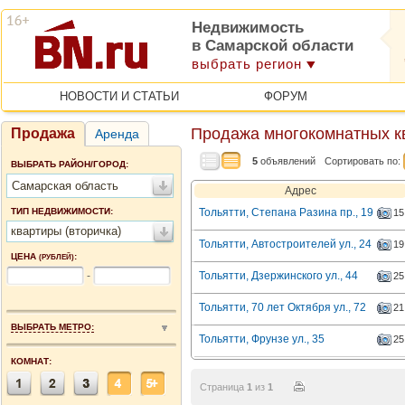
Недвижимость
в Самарской области
выбрать регион
НОВОСТИ И СТАТЬИ
ФОРУМ
Продажа многокомнатных к
Продажа
Аренда
5
объявлений
Сортировать по:
ВЫБРАТЬ РАЙОН/ГОРОД:
Самарская область
Адрес
ТИП НЕДВИЖИМОСТИ:
Тольятти, Степана Разина пр., 19
15
квартиры (вторичка)
Тольятти, Автостроителей ул., 24
19
ЦЕНА
:
(РУБЛЕЙ)
-
Тольятти, Дзержинского ул., 44
25
Тольятти, 70 лет Октября ул., 72
21
ВЫБРАТЬ МЕТРО:
Тольятти, Фрунзе ул., 35
25
КОМНАТ:
Страница
1
из
1