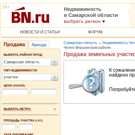
Недвижимость
в Самарской области
выбрать регион
НОВОСТИ И СТАТЬИ
ФОРУМ
Самарская область
→
Недвижимость Чел
Продажа
Аренда
Челно-Вершинском районе
Продажа земельных участк
ВЫБРАТЬ РАЙОН/ГОРОД:
Самарская область
К сожалени
ТИП НЕДВИЖИМОСТИ:
найдено пр
участки
ЦЕНА
:
(РУБЛЕЙ)
Попробуйте
-
ВЫБРАТЬ МЕТРО:
ПЛОЩАДЬ УЧАСТКА
(СОТ.):
-
ДАТА ПУБЛИКАЦИИ: